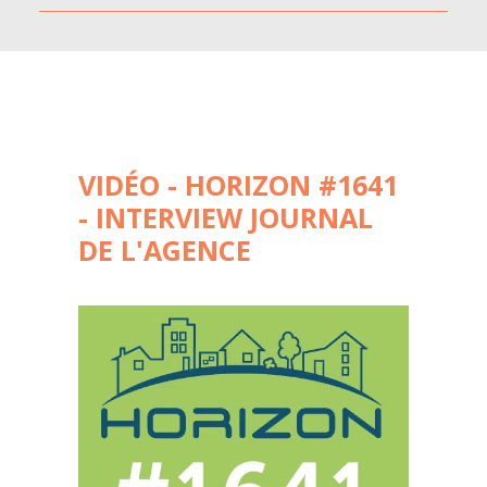
VIDÉO - HORIZON #1641
- INTERVIEW JOURNAL
DE L'AGENCE