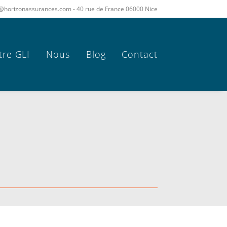
act@horizonassurances.com - 40 rue de France 06000 Nice
tre GLI
Nous
Blog
Contact