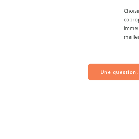
Choisi
coprop
immeub
meille
Une question, 