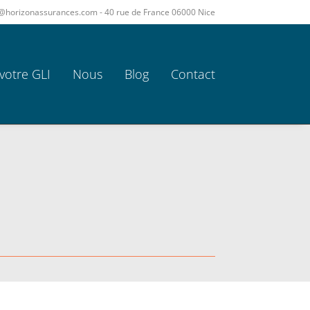
act@horizonassurances.com - 40 rue de France 06000 Nice
votre GLI
Nous
Blog
Contact