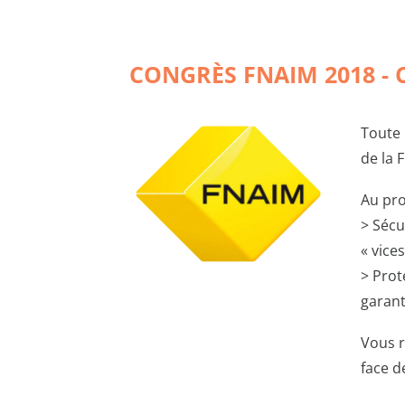
CONGRÈS FNAIM 2018 -
Toute 
de la 
Au pr
> Sécu
« vice
> Prot
garant
Vous r
face d