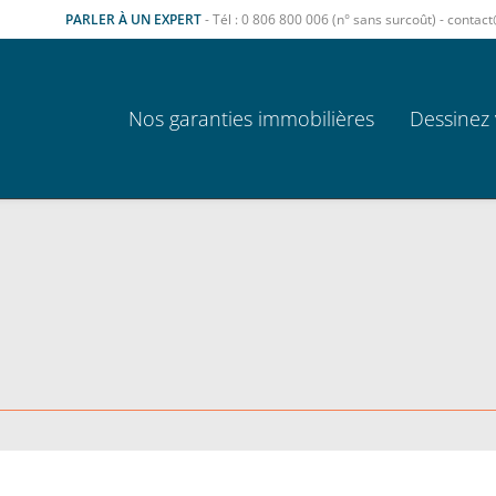
PARLER À UN EXPERT
- Tél : 0 806 800 006 (n° sans surcoût) - cont
Nos garanties immobilières
Dessinez 