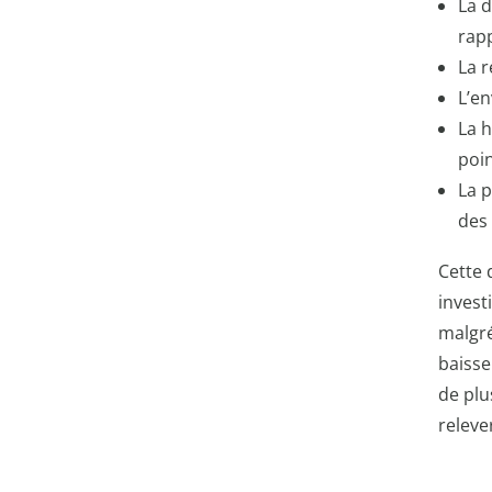
La 
rapp
La r
L’en
La h
poin
La 
des 
Cette 
invest
malgré
baisse
de plu
releve