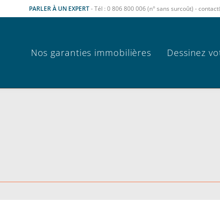
PARLER À UN EXPERT
- Tél : 0 806 800 006 (n° sans surcoût) - cont
Nos garanties immobilières
Dessinez vo