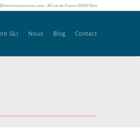
act@horizonassurances.com - 40 rue de France 06000 Nice
tre GLI
Nous
Blog
Contact