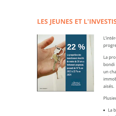
LES JEUNES ET L'INVEST
L’inté
progre
La pro
bondi 
un cha
immobi
aisés.
Plusie
La b