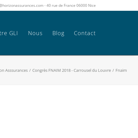
act@horizonassurances.com - 40 rue de France 06000 Nice
tre GLI
Nous
Blog
Contact
zon Asssurances
Congrès FNAIM 2018 - Carrousel du Louvre
Fnaim