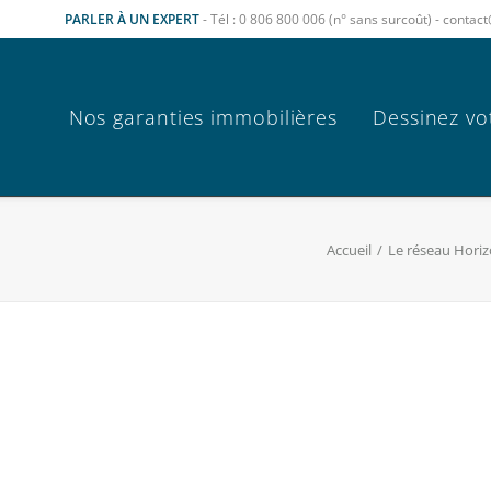
PARLER À UN EXPERT
- Tél : 0 806 800 006 (n° sans surcoût) - cont
Nos garanties immobilières
Dessinez vo
Accueil
Le réseau Hori