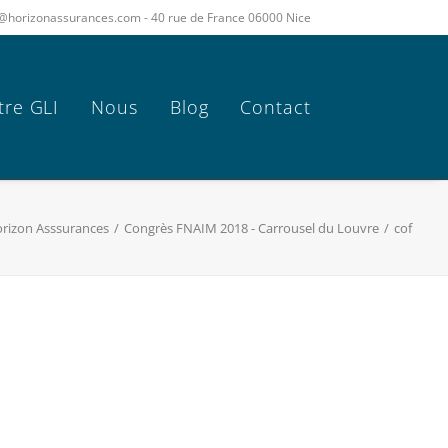
act@horizonassurances.com - 40 rue de France 06000 Nice
tre GLI
Nous
Blog
Contact
orizon Asssurances
Congrès FNAIM 2018 - Carrousel du Louvre
cof