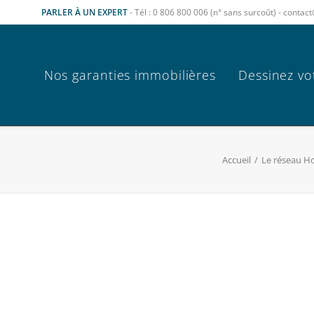
PARLER À UN EXPERT
- Tél : 0 806 800 006 (n° sans surcoût) - cont
Nos garanties immobilières
Dessinez vo
Accueil
Le réseau H