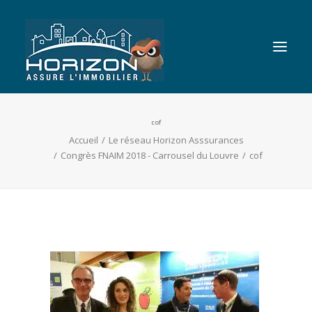
cof
Nos garanties immobilières
Accueil
Le réseau Horizon Asssurances
Dessinez votre GLI
Congrès FNAIM 2018 - Carrousel du Louvre
cof
Nous
Blog
Contact