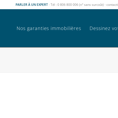
PARLER À UN EXPERT
- Tél : 0 806 800 006 (n° sans surcoût) - cont
Nos garanties immobilières
Dessinez vo