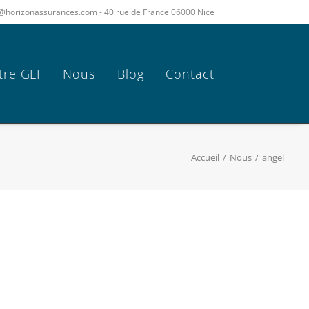
act@horizonassurances.com - 40 rue de France 06000 Nice
tre GLI
Nous
Blog
Contact
Accueil
Nous
angel