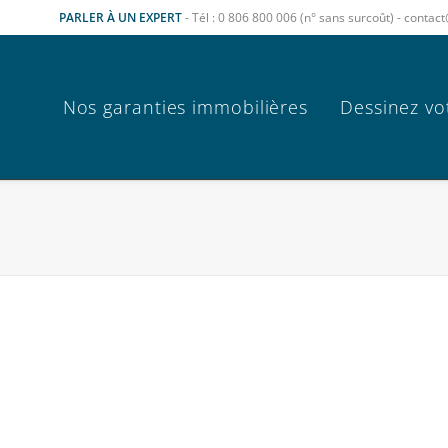
PARLER À UN EXPERT
- Tél : 0 806 800 006 (n° sans surcoût) - cont
Nos garanties immobilières
Dessinez vo