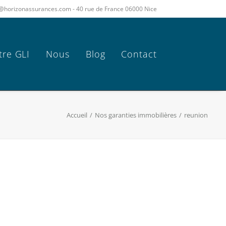
act@horizonassurances.com - 40 rue de France 06000 Nice
tre GLI
Nous
Blog
Contact
Accueil
Nos garanties immobilières
reunion