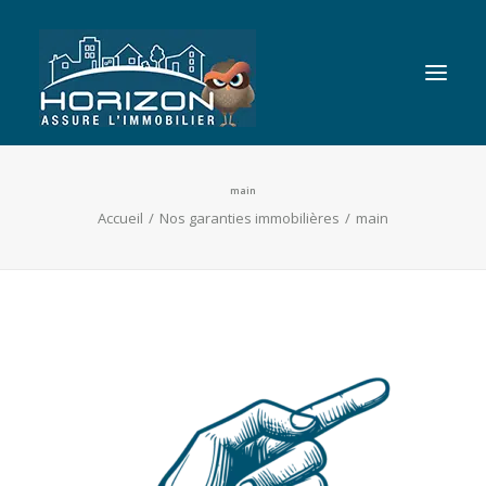
main
Nos garanties immobilières
Accueil
Nos garanties immobilières
main
Dessinez votre GLI
Nous
Blog
Contact