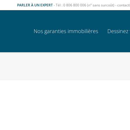
PARLER À UN EXPERT
- Tél : 0 806 800 006 (n° sans surcoût) - cont
Nos garanties immobilières
Dessinez 