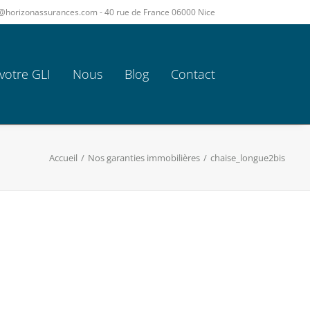
act@horizonassurances.com - 40 rue de France 06000 Nice
votre GLI
Nous
Blog
Contact
Accueil
Nos garanties immobilières
chaise_longue2bis