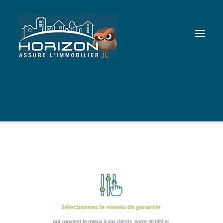
Nos garanties immobilières
Dessinez votre GLI
etapes-mobile_03_a
Nous
Accueil
Etapes 1641 Mobile
etapes-mobile_03_a
Blog
Contact