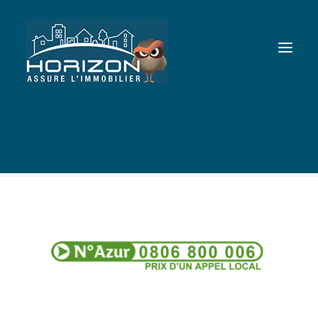
Nos garanties immobilières
Dessinez votre GLI
0806
Nous
Accueil
Partenaires
0806
Blog
Contact